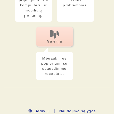
prijungimo prie
iškilus
kompiuterių ir
problemoms.
mobiliųjų
įrenginių.
Galerija
Mėgaukimės
popieriumi su
spausdinimo
receptais.
Lietuvių
Naudojimo sąlygos