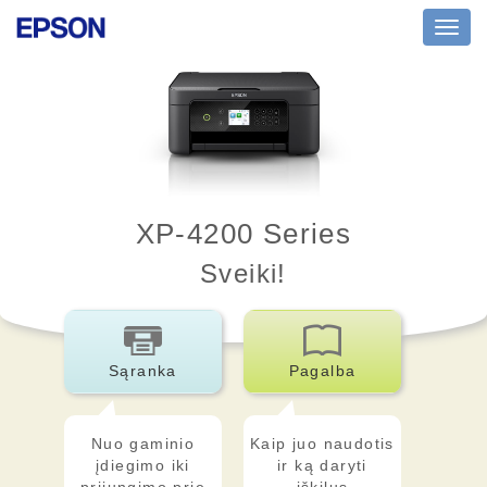
Toggl
navig
XP-4200 Series
Sveiki!
Sąranka
Pagalba
Nuo gaminio
Kaip juo naudotis
įdiegimo iki
ir ką daryti