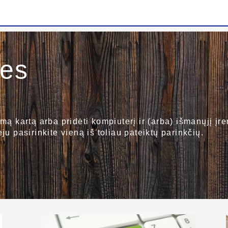
ies
mą kartą arba pridėti kompiuterį ir (arba) išmanųjį įren
ju pasirinkite vieną iš toliau pateiktų parinkčių.