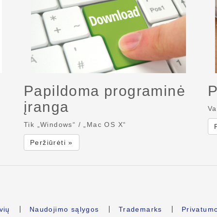
Papildoma programinė
P
įranga
Va
Tik „Windows“ / „Mac OS X“
Peržiūrėti »
vių
Naudojimo sąlygos
Trademarks
Privatum