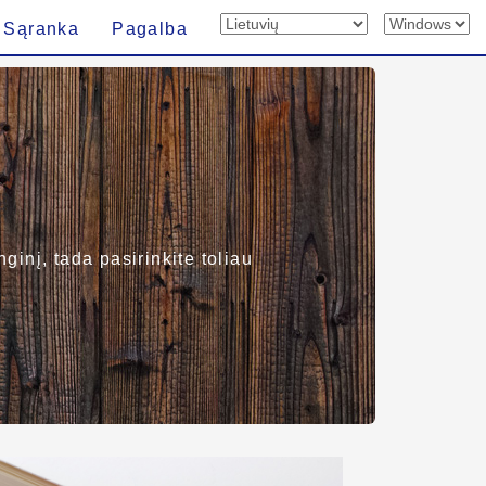
Sąranka
Pagalba
ginį, tada pasirinkite toliau