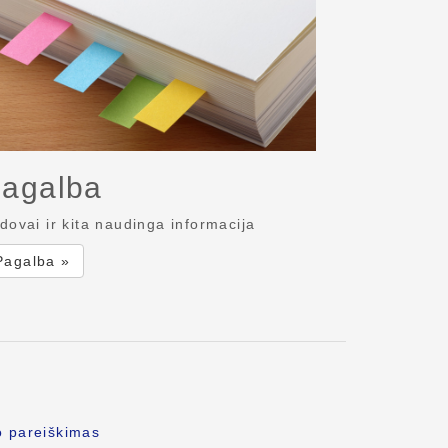
agalba
dovai ir kita naudinga informacija
Pagalba »
o pareiškimas