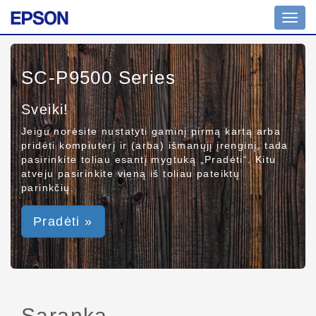
Toggl
navig
SC-P9500 Series
Sveiki!
Jeigu norėsite nustatyti gaminį pirmą kartą arba
pridėti kompiuterį ir (arba) išmanųjį įrenginį, tada
pasirinkite toliau esantį mygtuką „Pradėti“. Kitu
atveju pasirinkite vieną iš toliau pateiktų
parinkčių.
Pradėti »
Sąranka