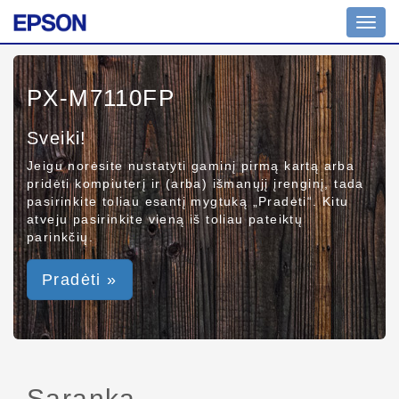
Toggl
navig
PX-M7110FP
Sveiki!
Jeigu norėsite nustatyti gaminį pirmą kartą arba
pridėti kompiuterį ir (arba) išmanųjį įrenginį, tada
pasirinkite toliau esantį mygtuką „Pradėti“. Kitu
atveju pasirinkite vieną iš toliau pateiktų
parinkčių.
Pradėti »
Sąranka