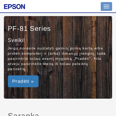
Toggl
navig
PF-81 Series
Sveiki!
Jeigu norėsite nustatyti gaminį pirmą kartą arba
pridėti kompiuterį ir (arba) išmanųjį įrenginį, tada
pasirinkite toliau esantį mygtuką „Pradėti“. Kitu
atveju pasirinkite vieną iš toliau pateiktų
parinkčių.
Pradėti »
Sąranka