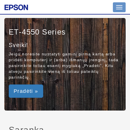
Toggl
navig
ET-4550 Series
Sveiki!
Jeigu norėsite nustatyti gaminį pirmą kartą arba
pridėti kompiuterį ir (arba) išmanųjį įrenginį, tada
pasirinkite toliau esantį mygtuką „Pradėti“. Kitu
atveju pasirinkite vieną iš toliau pateiktų
parinkčių.
Pradėti »
Sąranka