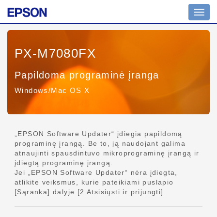
Perjun
naviga
PX-M7080FX
Papildoma programinė įranga
Windows/Mac OS X
„EPSON Software Updater“ įdiegia papildomą
programinę įrangą. Be to, ją naudojant galima
atnaujinti spausdintuvo mikroprograminę įrangą ir
įdiegtą programinę įrangą.
Jei „EPSON Software Updater“ nėra įdiegta,
atlikite veiksmus, kurie pateikiami puslapio
[Sąranka] dalyje [2 Atsisiųsti ir prijungti].