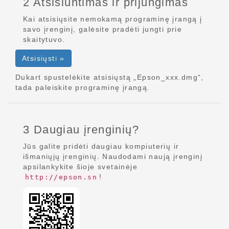
2 Atsisiuntimas ir prijungimas
Kai atsisiųsite nemokamą programinę įrangą į
savo įrenginį, galėsite pradėti jungti prie
skaitytuvo.
Atsisiųsti »
Dukart spustelėkite atsisiųstą „Epson_xxx.dmg“,
tada paleiskite programinę įrangą.
3 Daugiau įrenginių?
Jūs galite pridėti daugiau kompiuterių ir
išmaniųjų įrenginių. Naudodami naują įrenginį
apsilankykite šioje svetainėje
!
http://epson.sn