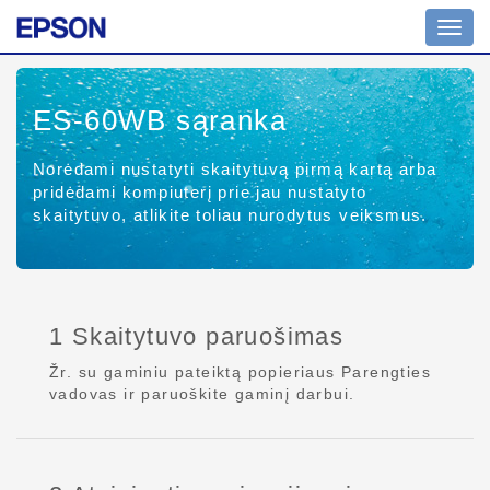
Perjun
naviga
ES-60WB
sąranka
Norėdami nustatyti skaitytuvą pirmą kartą arba
pridėdami kompiuterį prie jau nustatyto
skaitytuvo, atlikite toliau nurodytus veiksmus.
1 Skaitytuvo paruošimas
Žr. su gaminiu pateiktą popieriaus Parengties
vadovas ir paruoškite gaminį darbui.