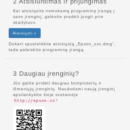
2 Atsisiuntimas ir prijungimas
Kai atsisiųsite nemokamą programinę įrangą į
savo įrenginį, galėsite pradėti jungti prie
skaitytuvo.
Atsisiųsti »
Dukart spustelėkite atsisiųstą „Epson_xxx.dmg“,
tada paleiskite programinę įrangą.
3 Daugiau įrenginių?
Jūs galite pridėti daugiau kompiuterių ir
išmaniųjų įrenginių. Naudodami naują įrenginį
apsilankykite šioje svetainėje
!
http://epson.sn