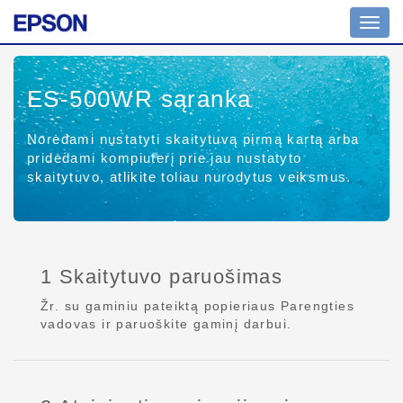
Perjun
naviga
ES-500WR
sąranka
Norėdami nustatyti skaitytuvą pirmą kartą arba
pridėdami kompiuterį prie jau nustatyto
skaitytuvo, atlikite toliau nurodytus veiksmus.
1 Skaitytuvo paruošimas
Žr. su gaminiu pateiktą popieriaus Parengties
vadovas ir paruoškite gaminį darbui.