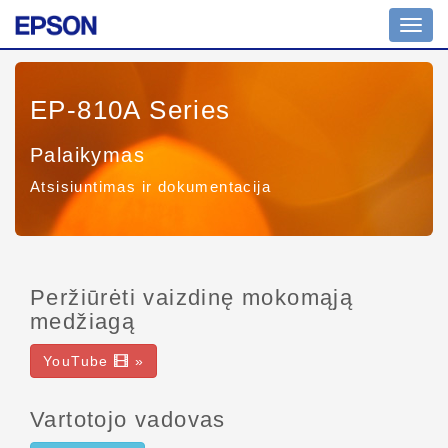
Toggl
navig
EP-810A Series
Palaikymas
Atsisiuntimas ir dokumentacija
Peržiūrėti vaizdinę mokomąją
medžiagą
YouTube
»
Vartotojo vadovas