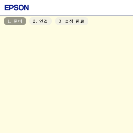
1
. 준비
2
. 연결
3
. 설정 완료