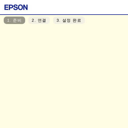
1
. 준비
2
. 연결
3
. 설정 완료