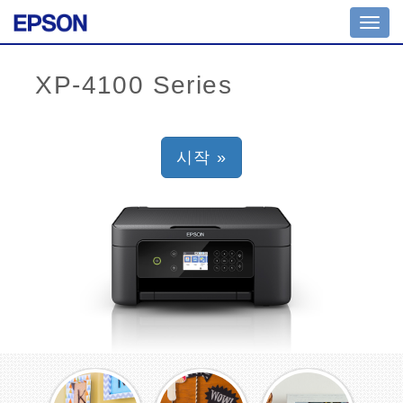
Toggl
navig
시작 »