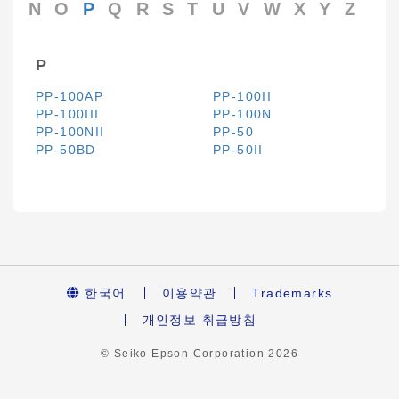
N
O
P
Q
R
S
T
U
V
W
X
Y
Z
P
PP-100AP
PP-100II
PP-100III
PP-100N
PP-100NII
PP-50
PP-50BD
PP-50II
한국어
이용약관
Trademarks
개인정보 취급방침
© Seiko Epson Corporation
2026