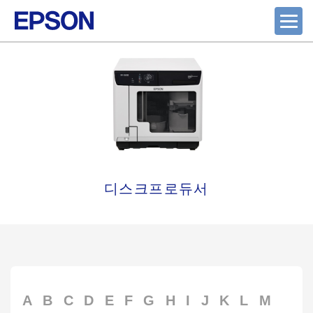
디스크프로듀서
A
B
C
D
E
F
G
H
I
J
K
L
M