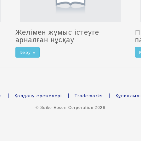
Желімен жұмыс істеуге
П
арналған нұсқау
п
Көру »
а
Қолдану ережелері
Trademarks
Құпиялыл
© Seiko Epson Corporation
2026