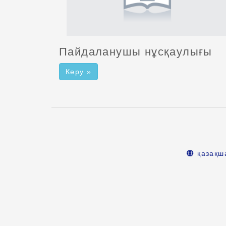
Пайдаланушы нұсқаулығы
Көру »
қазақш