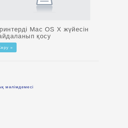
ринтерді Mac OS X жүйесін
айдаланып қосу
Көру »
ық мәлімдемесі