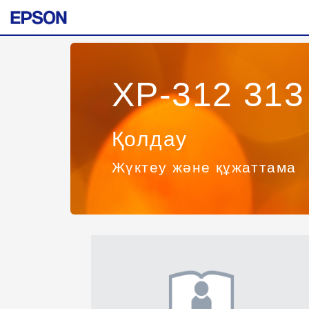
XP-312 313
Қолдау
Жүктеу және құжаттама