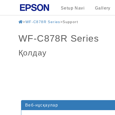
Setup Navi
Gallery
WF-C878R Series
Support
WF-C878R Series
Қолдау