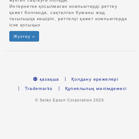
жүктеп сақтауға болады.
Интернетке қосылмаған компьютерді реттеу
қажет болғанда, сақталған буманы жад
тасығышқа көшіріп, реттелуі қажет компьютерде
іске қосыңыз.
Жүктеу »
қазақша
Қолдану ережелері
Trademarks
Құпиялылық мәлімдемесі
© Seiko Epson Corporation
2026