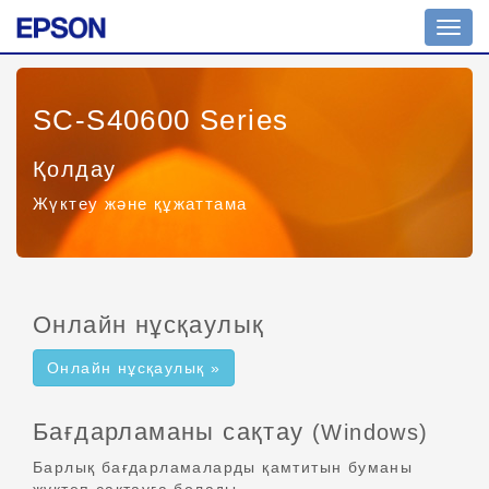
Toggl
navig
SC-S40600 Series
Қолдау
Жүктеу және құжаттама
Онлайн нұсқаулық
Онлайн нұсқаулық »
Бағдарламаны сақтау
(Windows)
Барлық бағдарламаларды қамтитын буманы