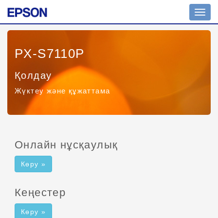
Toggl
navig
PX-S7110P
Қолдау
Жүктеу және құжаттама
Онлайн нұсқаулық
Көру »
Кеңестер
Көру »