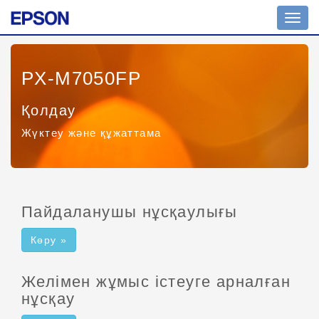
Шарл
ажыр
қосу
PX-M7050FP
Қолдау
Жүктеу және құжаттама
Пайдаланушы нұсқаулығы
Көру »
Желімен жұмыс істеуге арналған
нұсқау