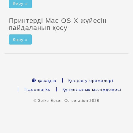
Көру »
Принтерді Mac OS X жүйесін
пайдаланып қосу
Көру »
қазақша
Қолдану ережелері
Trademarks
Құпиялылық мәлімдемесі
© Seiko Epson Corporation
2026