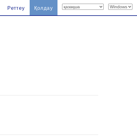
Реттеу
Қолдау