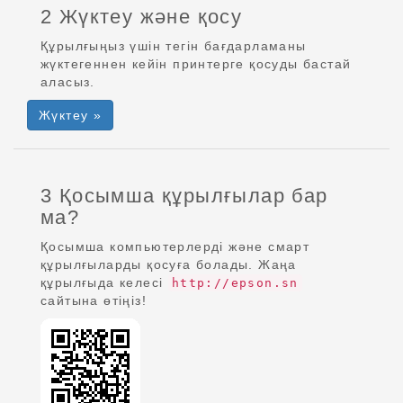
2 Жүктеу және қосу
Құрылғыңыз үшін тегін бағдарламаны
жүктегеннен кейін принтерге қосуды бастай
аласыз.
Жүктеу »
3 Қосымша құрылғылар бар
ма?
Қосымша компьютерлерді және смарт
құрылғыларды қосуға болады. Жаңа
құрылғыда келесі
http://epson.sn
сайтына өтіңіз!