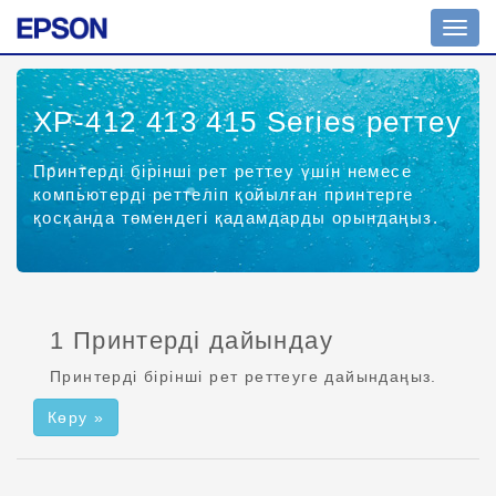
Шарл
ажыр
қосу
XP-412 413 415 Series
реттеу
Принтерді бірінші рет реттеу үшін немесе
компьютерді реттеліп қойылған принтерге
қосқанда төмендегі қадамдарды орындаңыз.
1 Принтерді дайындау
Принтерді бірінші рет реттеуге дайындаңыз.
Көру »