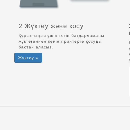
2 Жүктеу және қосу
Құрылғыңыз үшін тегін бағдарламаны
жүктегеннен кейін принтерге қосуды
бастай аласыз.
Жүктеу »