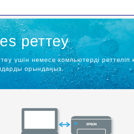
ies
реттеу
ттеу үшін немесе компьютерді реттеліп
амдарды орындаңыз.