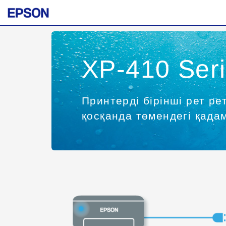
XP-410 Ser
Принтерді бірінші рет ре
қосқанда төмендегі қад