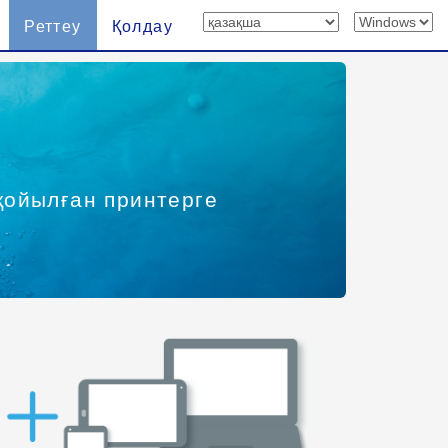
Реттеу
Қолдау
 қойылған принтерге