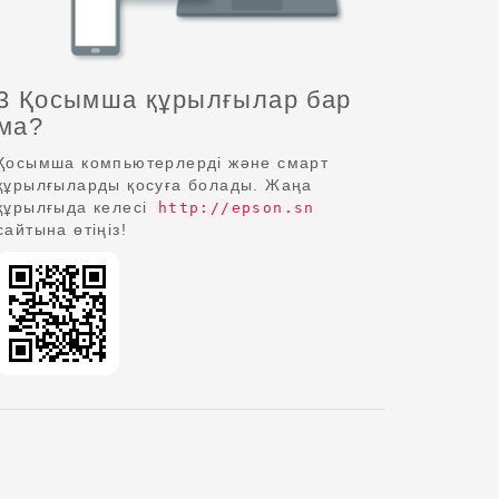
3 Қосымша құрылғылар бар
ма?
Қосымша компьютерлерді және смарт
құрылғыларды қосуға болады. Жаңа
құрылғыда келесі
http://epson.sn
сайтына өтіңіз!