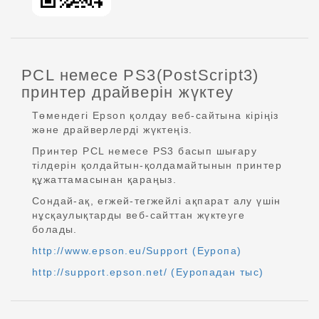
PCL немесе PS3(PostScript3)
принтер драйверін жүктеу
Төмендегі Epson қолдау веб-сайтына кіріңіз
және драйверлерді жүктеңіз.
Принтер PCL немесе PS3 басып шығару
тілдерін қолдайтын-қолдамайтынын принтер
құжаттамасынан қараңыз.
Сондай-ақ, егжей-тегжейлі ақпарат алу үшін
нұсқаулықтарды веб-сайттан жүктеуге
болады.
http://www.epson.eu/Support (Еуропа)
http://support.epson.net/ (Еуропадан тыс)