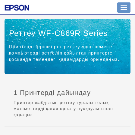
Toggl
navig
Реттеу WF-C869R Series
Принтерді бірінші рет реттеу үшін немесе
компьютерді реттеліп қойылған принтерге
қосқанда төмендегі қадамдарды орындаңыз.
1 Принтерді дайындау
Принтер жабдығын реттеу туралы толық
мәліметтерді қағаз орнату нұсқаулығынан
қараңыз.