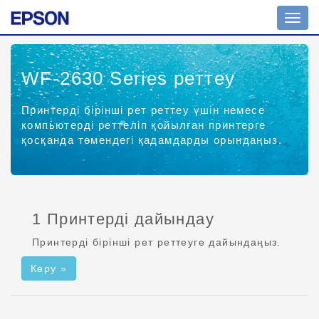
Шарл
ажыр
қосу
WF-2630 Series
реттеу
Принтерді бірінші рет реттеу үшін немесе
компьютерді реттеліп қойылған принтерге
қосқанда төмендегі қадамдарды орындаңыз.
1 Принтерді дайындау
Принтерді бірінші рет реттеуге дайындаңыз.
Көру »