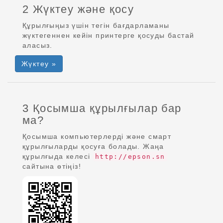
2 Жүктеу және қосу
Құрылғыңыз үшін тегін бағдарламаны
жүктегеннен кейін принтерге қосуды бастай
аласыз.
Жүктеу »
3 Қосымша құрылғылар бар
ма?
Қосымша компьютерлерді және смарт
құрылғыларды қосуға болады. Жаңа
құрылғыда келесі
http://epson.sn
сайтына өтіңіз!