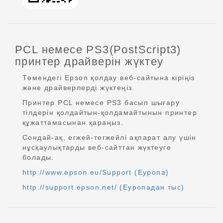
PCL немесе PS3(PostScript3)
принтер драйверін жүктеу
Төмендегі Epson қолдау веб-сайтына кіріңіз
және драйверлерді жүктеңіз.
Принтер PCL немесе PS3 басып шығару
тілдерін қолдайтын-қолдамайтынын принтер
құжаттамасынан қараңыз.
Сондай-ақ, егжей-тегжейлі ақпарат алу үшін
нұсқаулықтарды веб-сайттан жүктеуге
болады.
http://www.epson.eu/Support (Еуропа)
http://support.epson.net/ (Еуропадан тыс)