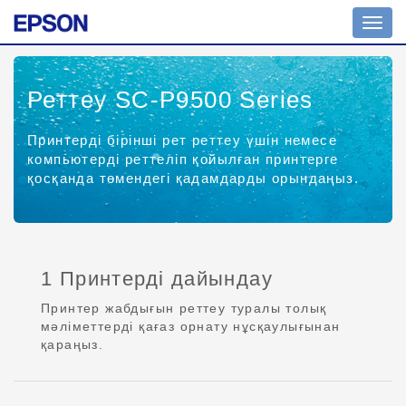
Toggl
navig
Реттеу SC-P9500 Series
Принтерді бірінші рет реттеу үшін немесе
компьютерді реттеліп қойылған принтерге
қосқанда төмендегі қадамдарды орындаңыз.
1 Принтерді дайындау
Принтер жабдығын реттеу туралы толық
мәліметтерді қағаз орнату нұсқаулығынан
қараңыз.