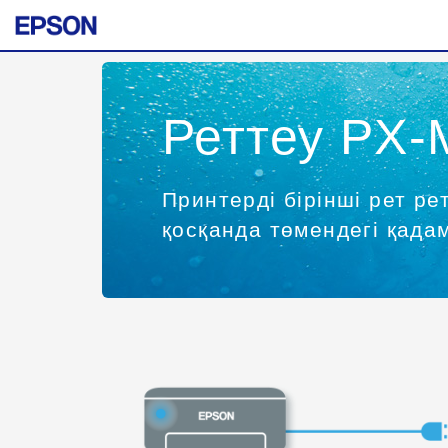
Реттеу PX-
Принтерді бірінші рет ре
қосқанда төмендегі қад