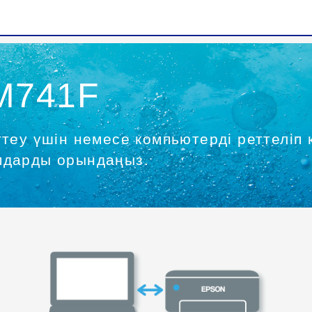
M741F
ттеу үшін немесе компьютерді реттеліп
амдарды орындаңыз.