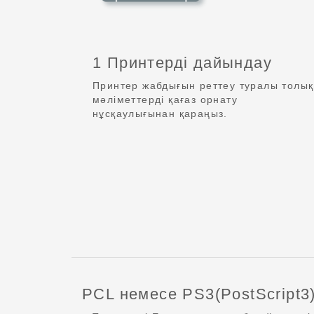
1 Принтерді дайындау
Принтер жабдығын реттеу туралы толық
мәліметтерді қағаз орнату
нұсқаулығынан қараңыз.
PCL немесе PS3(PostScript3