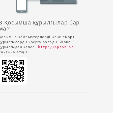
3 Қосымша құрылғылар бар
ма?
Қосымша компьютерлерді және смарт
құрылғыларды қосуға болады. Жаңа
құрылғыдан келесі
http://epson.sn
сайтына өтіңіз!