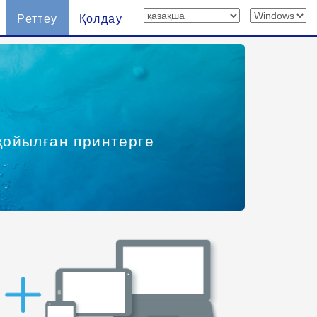
Реттеу
Қолдау
 қойылған принтерге