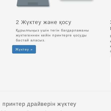
2 Жүктеу және қосу
Құрылғыңыз үшін тегін бағдарламаны
жүктегеннен кейін принтерге қосуды
бастай аласыз.
Жүктеу »
) принтер драйверін жүктеу