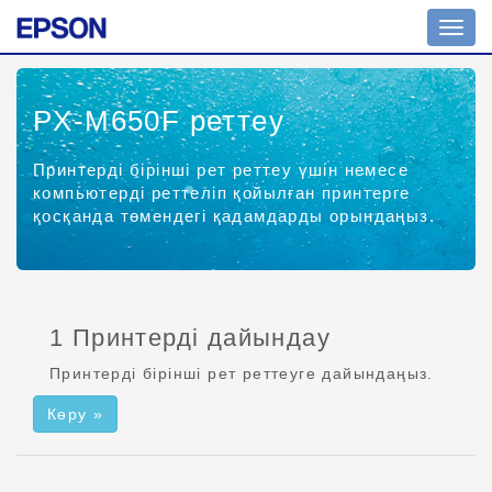
Шарл
ажыр
қосу
PX-M650F
реттеу
Принтерді бірінші рет реттеу үшін немесе
компьютерді реттеліп қойылған принтерге
қосқанда төмендегі қадамдарды орындаңыз.
1 Принтерді дайындау
Принтерді бірінші рет реттеуге дайындаңыз.
Көру »