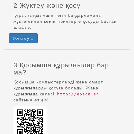
2 Жүктеу және қосу
Құрылғыңыз үшін тегін бағдарламаны
жүктегеннен кейін принтерге қосуды бастай
аласыз.
Жүктеу »
3 Қосымша құрылғылар бар
ма?
Қосымша компьютерлерді және смарт
құрылғыларды қосуға болады. Жаңа
құрылғыда келесі
http://epson.sn
сайтына өтіңіз!