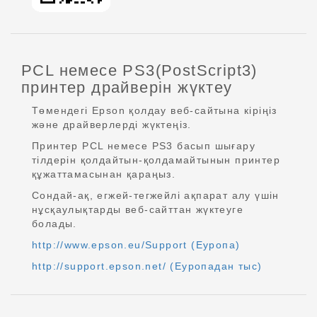
PCL немесе PS3(PostScript3)
принтер драйверін жүктеу
Төмендегі Epson қолдау веб-сайтына кіріңіз
және драйверлерді жүктеңіз.
Принтер PCL немесе PS3 басып шығару
тілдерін қолдайтын-қолдамайтынын принтер
құжаттамасынан қараңыз.
Сондай-ақ, егжей-тегжейлі ақпарат алу үшін
нұсқаулықтарды веб-сайттан жүктеуге
болады.
http://www.epson.eu/Support (Еуропа)
http://support.epson.net/ (Еуропадан тыс)