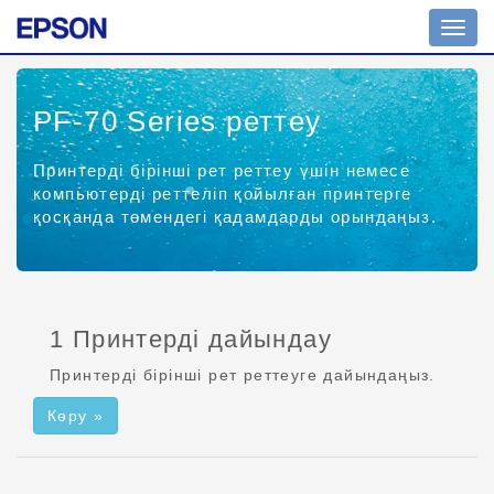
Шарл
ажыр
қосу
PF-70 Series
реттеу
Принтерді бірінші рет реттеу үшін немесе
компьютерді реттеліп қойылған принтерге
қосқанда төмендегі қадамдарды орындаңыз.
1 Принтерді дайындау
Принтерді бірінші рет реттеуге дайындаңыз.
Көру »