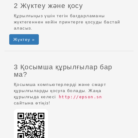
2 Жүктеу және қосу
Құрылғыңыз үшін тегін бағдарламаны
жүктегеннен кейін принтерге қосуды бастай
аласыз.
Жүктеу »
3 Қосымша құрылғылар бар
ма?
Қосымша компьютерлерді және смарт
құрылғыларды қосуға болады. Жаңа
құрылғыда келесі
http://epson.sn
сайтына өтіңіз!