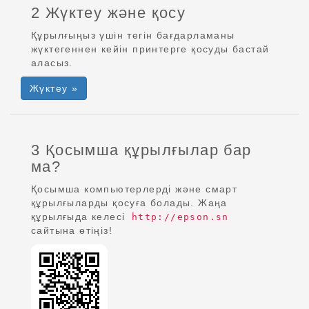
2 Жүктеу және қосу
Құрылғыңыз үшін тегін бағдарламаны
жүктегеннен кейін принтерге қосуды бастай
аласыз.
Жүктеу »
3 Қосымша құрылғылар бар
ма?
Қосымша компьютерлерді және смарт
құрылғыларды қосуға болады. Жаңа
құрылғыда келесі
http://epson.sn
сайтына өтіңіз!