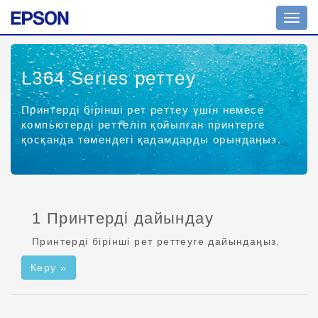
Шарл
ажыр
қосу
L364 Series
реттеу
Принтерді бірінші рет реттеу үшін немесе
компьютерді реттеліп қойылған принтерге
қосқанда төмендегі қадамдарды орындаңыз.
1 Принтерді дайындау
Принтерді бірінші рет реттеуге дайындаңыз.
Көру »