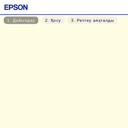
1
. Дайындау
2
. Қосу
3
. Реттеу аяқталды