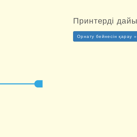
Принтерді дай
Орнату бейнесін қарау »