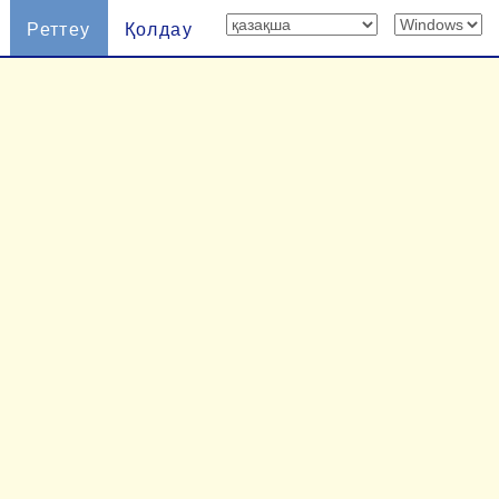
Реттеу
Қолдау