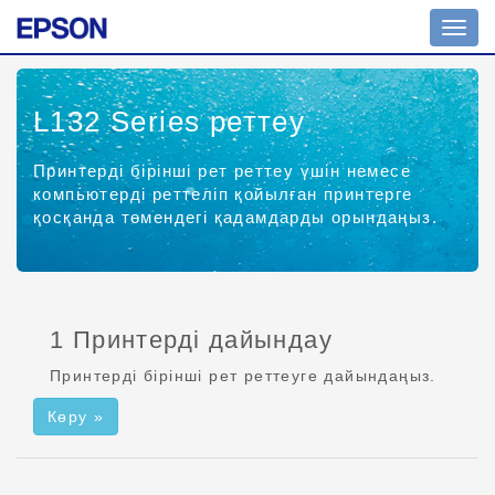
Шарл
ажыр
қосу
L132 Series
реттеу
Принтерді бірінші рет реттеу үшін немесе
компьютерді реттеліп қойылған принтерге
қосқанда төмендегі қадамдарды орындаңыз.
1 Принтерді дайындау
Принтерді бірінші рет реттеуге дайындаңыз.
Көру »