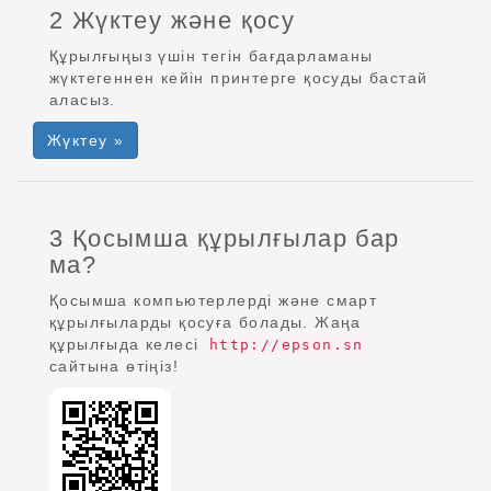
2 Жүктеу және қосу
Құрылғыңыз үшін тегін бағдарламаны
жүктегеннен кейін принтерге қосуды бастай
аласыз.
Жүктеу »
3 Қосымша құрылғылар бар
ма?
Қосымша компьютерлерді және смарт
құрылғыларды қосуға болады. Жаңа
құрылғыда келесі
http://epson.sn
сайтына өтіңіз!