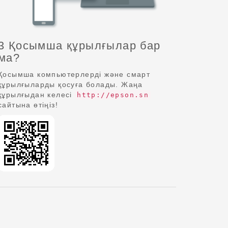
3 Қосымша құрылғылар бар
ма?
Қосымша компьютерлерді және смарт
құрылғыларды қосуға болады. Жаңа
құрылғыдан келесі
http://epson.sn
сайтына өтіңіз!