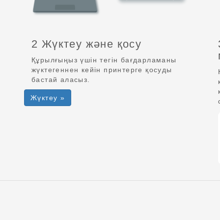
2 Жүктеу және қосу
Құрылғыңыз үшін тегін бағдарламаны
жүктегеннен кейін принтерге қосуды
бастай аласыз.
Жүктеу »