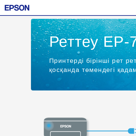
Реттеу EP-
Принтерді бірінші рет ре
қосқанда төмендегі қад