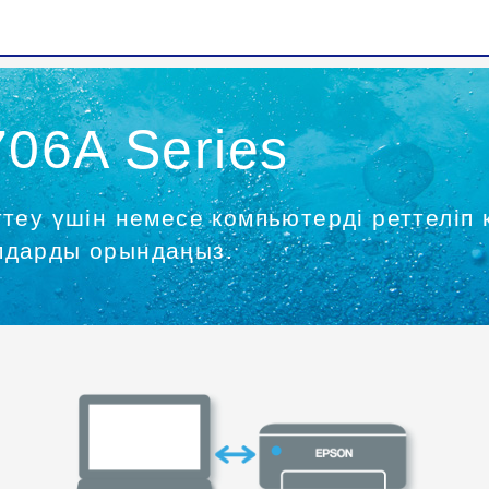
706A Series
ттеу үшін немесе компьютерді реттеліп
амдарды орындаңыз.