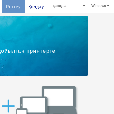
Реттеу
Қолдау
 қойылған принтерге