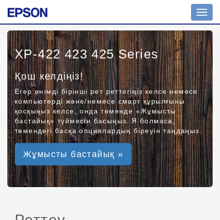
Toggl
navig
XP-422 423 425 Series
Қош келдіңіз!
Егер өнімді бірінші рет реттегіңіз келсе немесе
компьютерді және/немесе смарт құрылғыны
қосқыңыз келсе, онда төменде «Жұмысты
бастайық» түймесін басыңыз. Я болмаса,
төмендегі басқа опциялардың біреуін таңдаңыз.
Жұмысты бастайық »
Реттеу