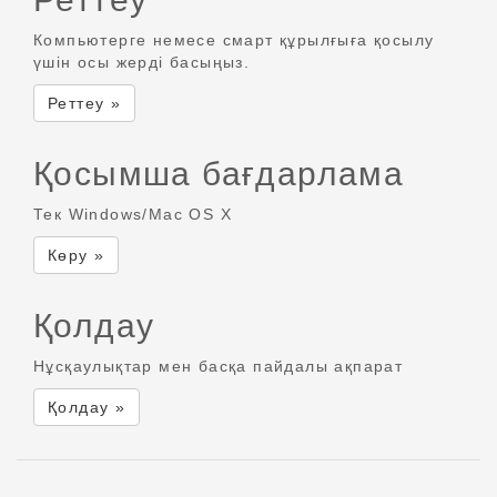
Компьютерге немесе смарт құрылғыға қосылу
үшін осы жерді басыңыз.
Реттеу »
Қосымша бағдарлама
Тек Windows/Mac OS X
Көру »
Қолдау
Нұсқаулықтар мен басқа пайдалы ақпарат
Қолдау »