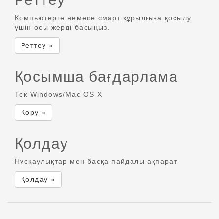
Компьютерге немесе смарт құрылғыға қосылу
үшін осы жерді басыңыз.
Реттеу »
Қосымша бағдарлама
Тек Windows/Mac OS X
Көру »
Қолдау
Нұсқаулықтар мен басқа пайдалы ақпарат
Қолдау »