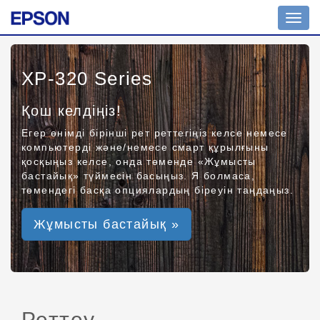
Toggl
navig
XP-320 Series
Қош келдіңіз!
Егер өнімді бірінші рет реттегіңіз келсе немесе
компьютерді және/немесе смарт құрылғыны
қосқыңыз келсе, онда төменде «Жұмысты
бастайық» түймесін басыңыз. Я болмаса,
төмендегі басқа опциялардың біреуін таңдаңыз.
Жұмысты бастайық »
Реттеу