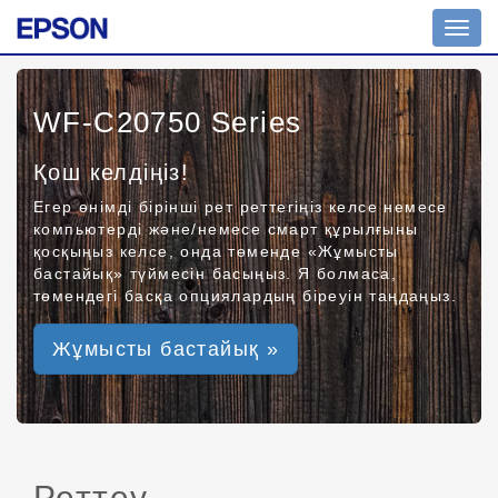
Toggl
navig
WF-C20750 Series
Қош келдіңіз!
Егер өнімді бірінші рет реттегіңіз келсе немесе
компьютерді және/немесе смарт құрылғыны
қосқыңыз келсе, онда төменде «Жұмысты
бастайық» түймесін басыңыз. Я болмаса,
төмендегі басқа опциялардың біреуін таңдаңыз.
Жұмысты бастайық »
Реттеу