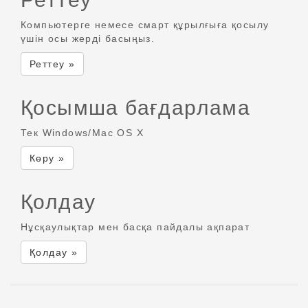
Компьютерге немесе смарт құрылғыға қосылу
үшін осы жерді басыңыз.
Реттеу »
Қосымша бағдарлама
Тек Windows/Mac OS X
Көру »
Қолдау
Нұсқаулықтар мен басқа пайдалы ақпарат
Қолдау »