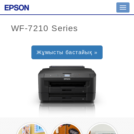
Toggl
navig
Жұмысты бастайық »