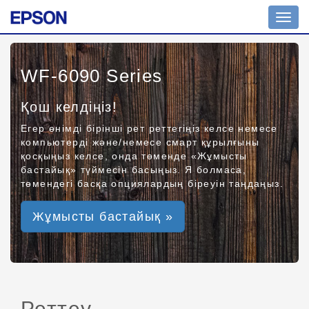
Toggl
navig
WF-6090 Series
Қош келдіңіз!
Егер өнімді бірінші рет реттегіңіз келсе немесе
компьютерді және/немесе смарт құрылғыны
қосқыңыз келсе, онда төменде «Жұмысты
бастайық» түймесін басыңыз. Я болмаса,
төмендегі басқа опциялардың біреуін таңдаңыз.
Жұмысты бастайық »
Реттеу