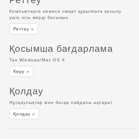
Компьютерге немесе смарт құрылғыға қосылу
үшін осы жерді басыңыз.
Реттеу »
Қосымша бағдарлама
Тек Windows/Mac OS X
Көру »
Қолдау
Нұсқаулықтар мен басқа пайдалы ақпарат
Қолдау »