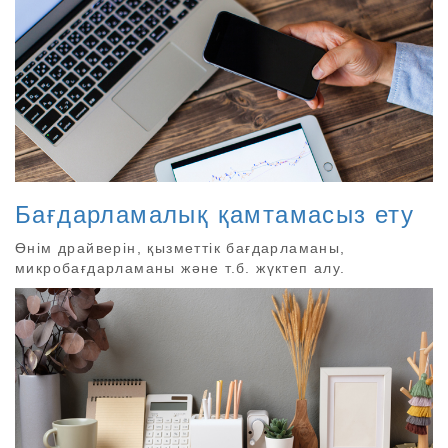
Бағдарламалық қамтамасыз ету
Өнім драйверін, қызметтік бағдарламаны,
микробағдарламаны және т.б. жүктеп алу.