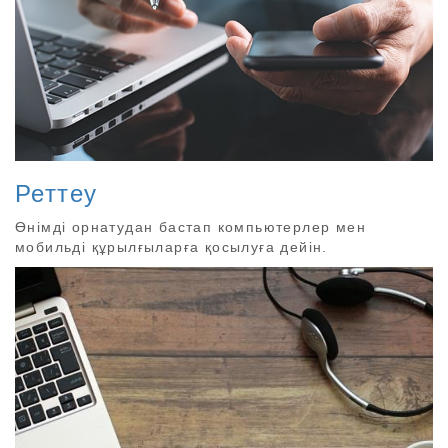
Реттеу
Өнімді орнатудан бастап компьютерлер мен
мобильді құрылғыларға қосылуға дейін.