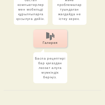
бастап
және
компьютерлер
проблемалар
мен мобильді
туындаған
құрылғыларға
жағдайда не
қосылуға дейін.
істеу керек.
Галерея
Баспа рецептері
бар қағаздан
ләззат алуға
мүмкіндік
беріңіз.