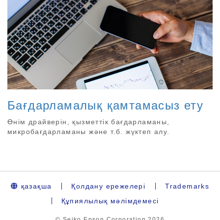
Бағдарламалық қамтамасыз ету
Өнім драйверін, қызметтік бағдарламаны,
микробағдарламаны және т.б. жүктеп алу.
қазақша
Қолдану ережелері
Trademarks
Құпиялылық мәлімдемесі
© Seiko Epson Corporation
2026