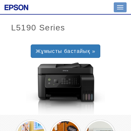
Toggl
navig
Жұмысты бастайық »