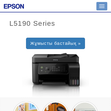
Toggl
navig
Жұмысты бастайық »