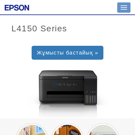
Toggl
navig
Жұмысты бастайық »