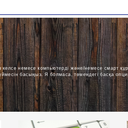
іңіз келсе немесе компьютерді және/немесе смарт қ
ймесін басыңыз. Я болмаса, төмендегі басқа опци