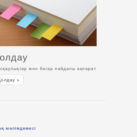
олдау
сқаулықтар мен басқа пайдалы ақпарат
Қолдау »
ық мәлімдемесі