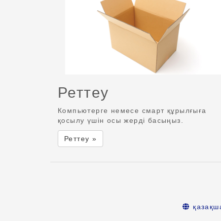
Реттеу
Компьютерге немесе смарт құрылғыға
қосылу үшін осы жерді басыңыз.
Реттеу »
қазақш