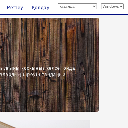
Реттеу
Қолдау
ұрылғыны қосқыңыз келсе, онда
ялардың біреуін таңдаңыз.