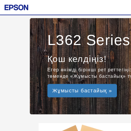
L362 Series
Қош келдіңіз!
Егер өнімді бірінші рет реттег
төменде «Жұмысты бастайық» тү
Жұмысты бастайық »