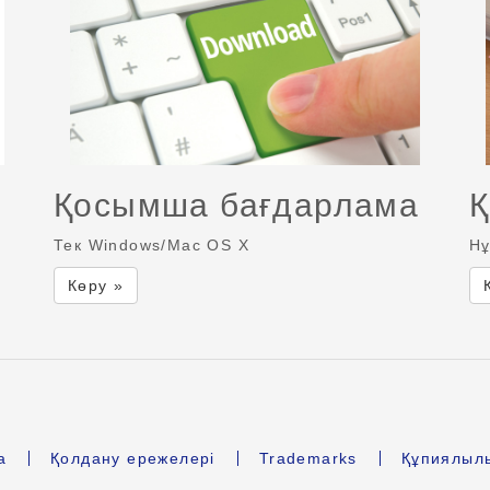
Қосымша бағдарлама
Қ
Тек Windows/Mac OS X
Нұ
Көру »
а
Қолдану ережелері
Trademarks
Құпиялыл