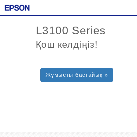
Қош келдіңіз!
Жұмысты бастайық »