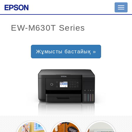
Toggl
navig
Жұмысты бастайық »