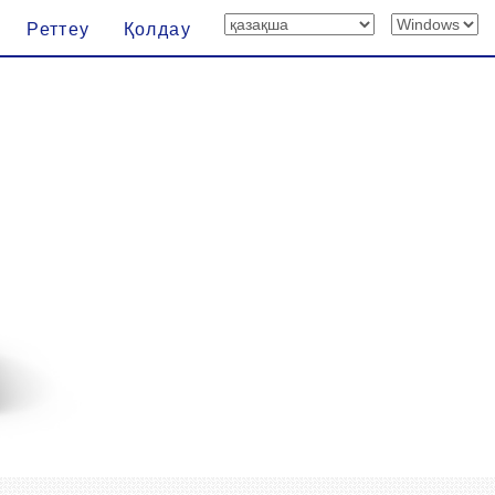
Реттеу
Қолдау