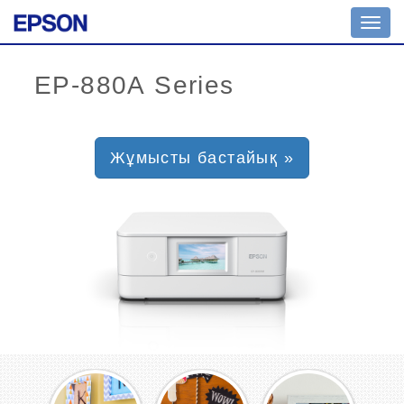
Toggl
navig
Жұмысты бастайық »