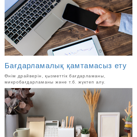
Бағдарламалық қамтамасыз ету
Өнім драйверін, қызметтік бағдарламаны,
микробағдарламаны және т.б. жүктеп алу.