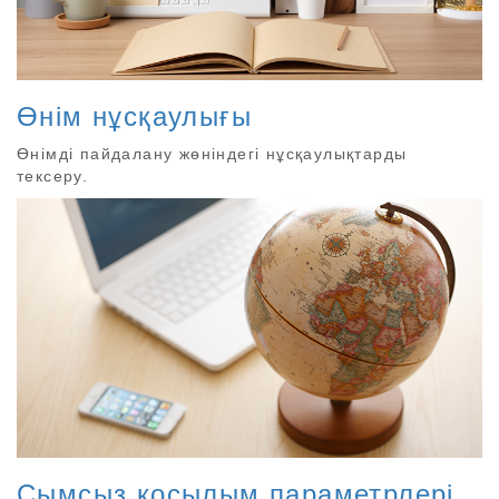
Өнім нұсқаулығы
Өнімді пайдалану жөніндегі нұсқаулықтарды
тексеру.
Сымсыз қосылым параметрлері